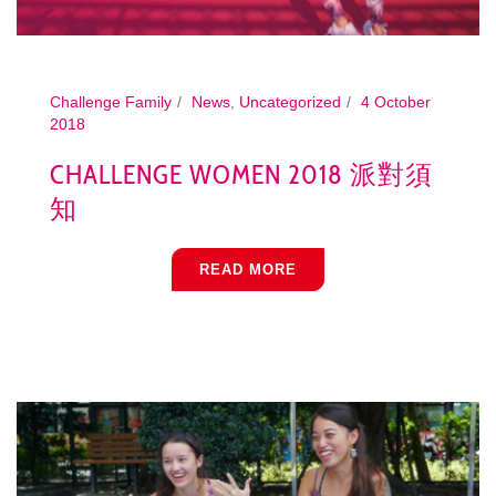
Challenge Family
News
,
Uncategorized
4 October
2018
CHALLENGE WOMEN 2018 派對須
知
READ MORE