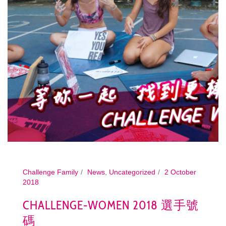
Challenge Family
News
,
Uncategorized
2 October
2018
CHALLENGE-WOMEN 2018 選手號
碼