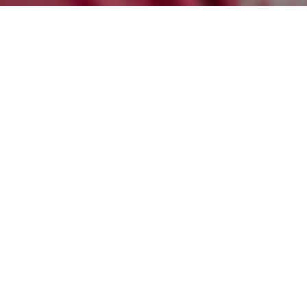
相信許多女孩看到Challenge Women的LOGO都會覺得「是一
場女生路跑嗎？跟一般路跑有什麼不同？」
沒錯，從第一屆2018
#
GirlLikeMe
到2019
#
IAMPERFECT
，我
們傳遞的精神永遠不變，希望藉由Challenge Women TW告訴每
位女孩，其實妳是完美、是獨一無二的，只是因為被自己的懷
疑、沒自信所框架。
–
於是Challenge Women TW這場女生運動嘉年華添加了除了路跑
以外更多元化的運動體驗、以及時尚、粉紅絲帶公益、野餐及
音樂，讓女孩在這場派對裡找到更多喜歡的事情。我們相信女
孩專注於一件事的眼神，是明亮的、是迷人的，因為在那當
下，她知道自己是完美、是做得到的。
–
期待十月在Challenge Women TW看到更多閃耀的女孩。更多詳
細Challenge Women介紹，請點擊標題「