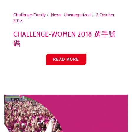
Challenge Family
News
,
Uncategorized
2 October
2018
CHALLENGE-WOMEN 2018 選手號
碼
READ MORE