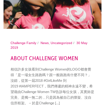
Challenge Family
News
,
Uncategorized
30 May
2019
ABOUT CHALLENGE WOMEN
相信許多女孩看到Challenge Women的LOGO都會覺
得「是一場女生路跑嗎？跟一般路跑有什麼不同？」
沒錯，從第一屆2018 #GirlLikeMe 到
2019 #IAMPERFECT，我們傳遞的精神永遠不變，希
望藉由Challenge Women TW告訴每位女孩，其實妳是
完美、是獨一無二的，只是因為被自己的懷疑、沒自
信所框架。 – 於是Challenge [...]