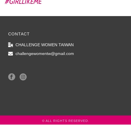
#GIRLLIKEME
CONTACT
CHALLENGE WOMEN TAIWAN
challengewomentw@gmail.com
© ALL RIGHTS RESERVED.